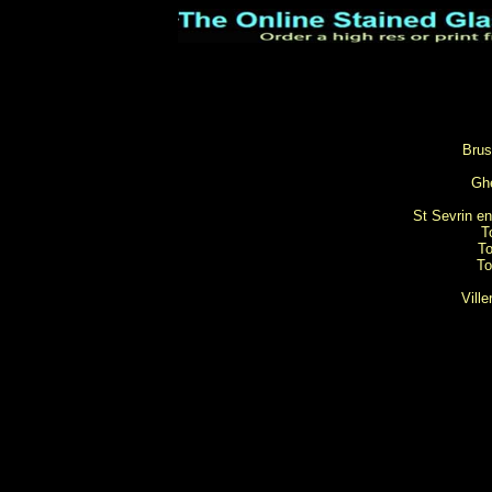
Brus
Ghe
St Sevrin en
T
To
To
Ville